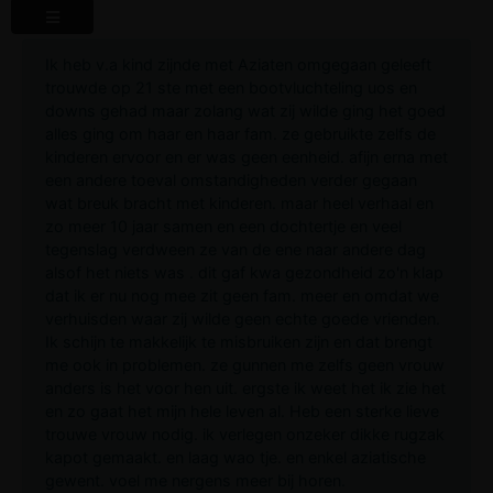
Ik heb v.a kind zijnde met Aziaten omgegaan geleeft
trouwde op 21 ste met een bootvluchteling uos en
downs gehad maar zolang wat zij wilde ging het goed
alles ging om haar en haar fam. ze gebruikte zelfs de
kinderen ervoor en er was geen eenheid. afijn erna met
een andere toeval omstandigheden verder gegaan
wat breuk bracht met kinderen. maar heel verhaal en
zo meer 10 jaar samen en een dochtertje en veel
tegenslag verdween ze van de ene naar andere dag
alsof het niets was . dit gaf kwa gezondheid zo'n klap
dat ik er nu nog mee zit geen fam. meer en omdat we
verhuisden waar zij wilde geen echte goede vrienden.
Ik schijn te makkelijk te misbruiken zijn en dat brengt
me ook in problemen. ze gunnen me zelfs geen vrouw
anders is het voor hen uit. ergste ik weet het ik zie het
en zo gaat het mijn hele leven al. Heb een sterke lieve
trouwe vrouw nodig. ik verlegen onzeker dikke rugzak
kapot gemaakt. en laag wao tje. en enkel aziatische
gewent. voel me nergens meer bij horen.