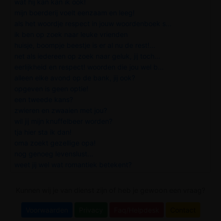
wat hij kan kan ik ook!
mijn boerderij voelt eenzaam en leeg!
als het woordje respect in jouw woordenboek s...
ik ben op zoek naar leuke vrienden
huisje, boompje beestje is er al nu de rest!...
net als iedereen op zoek naar geluk, jij toch...
eerlijkheid en respect! woorden die jou wel b...
alleen elke avond op de bank, jij ook?
opgeven is geen optie!
een tweede kans?
zwieren en zwaaien met jou?
wil jij mijn knuffelbeer worden?
tja hier sta ik dan!
oma zoekt gezellige opa!
nog genoeg levenslust...
weet jij wel wat romantiek betekent?
Kunnen wij je van dienst zijn of heb je gewoon een vraag?
Voorwaarden
Privacy
Faq/Helpdesk
Contact