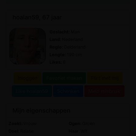
hoalan59, 67 jaar
Geslacht:
Man
Land:
Nederland
Regio:
Gelderland
Lengte:
190 cm
Likes:
6
Inloggen
Favoriet maken
Flirt met mij
Like hoalan59
Schenken
Meld misbruik
Mijn eigenschappen
Zoekt:
Vrouw
Ogen:
Groen
Doel:
Relatie
Haar:
Wit