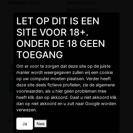
Afkomst:
Blank
Sterren:
Kreeft
Postuur:
Buikje
LET OP DIT IS EEN
Stuur een gratis bericht
SITE VOOR 18+.
ONDER DE 18 GEEN
TOEGANG
Om er voor te zorgen dat deze site op de juiste
manier wordt weergegeven zullen wij een cookie
op uw computer moeten plaatsen. Verder heeft
deze site deels fictieve profielen, zie de algemene
voorwaarden, als u hier geen problemen mee
heeft klik dan op akkoord. Gaat u niet akkoord klik
dan op niet akkoord en u zult naar Google worden
Burgelijkestaat
verwezen.
Single,
Ja
Nee