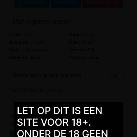
Like bettina
Schenken
Meld misbruik
Mijn eigenschappen
Zoekt:
Man
Ogen:
Bruin
Ikvoelme:
Vrouw
Haar:
Zwart
Doel:
Leuk contact
Sterren:
Stier
Afkomst:
Blank
Postuur:
Slank
Stuur een gratis bericht
LET OP DIT IS EEN
SITE VOOR 18+.
ONDER DE 18 GEEN