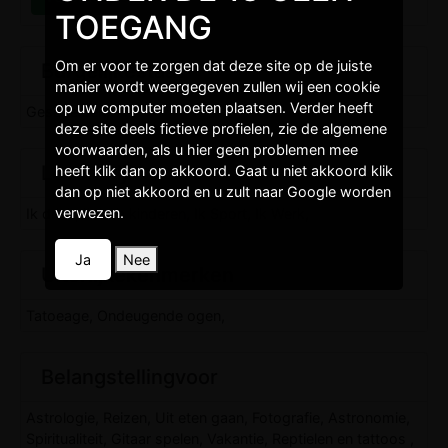
TOEGANG
Om er voor te zorgen dat deze site op de juiste
Burgelijkestaat
manier wordt weergegeven zullen wij een cookie
op uw computer moeten plaatsen. Verder heeft
Gescheiden,
deze site deels fictieve profielen, zie de algemene
voorwaarden, als u hier geen problemen mee
Levenstijl
heeft klik dan op akkoord. Gaat u niet akkoord klik
dan op niet akkoord en u zult naar Google worden
verwezen.
Ik drink, Ik heb kinderen, Ik Sport, Ik Werk,
Ja
Nee
Uiterlijkekenmerken
Tatoeage, Ondeugende ogen,
Belangstellingvoor
Astrologie, Reizen, Uit eten gaan, Fotografie, Astronomie,
Spiritualiteit, Gitaar spelen, Vakantie, Reptielen en tattoos ,