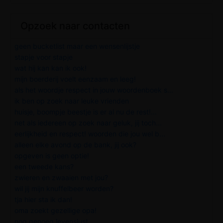
Opzoek naar contacten
geen bucketlist maar een wensenlijstje
stapje voor stapje
wat hij kan kan ik ook!
mijn boerderij voelt eenzaam en leeg!
als het woordje respect in jouw woordenboek s...
ik ben op zoek naar leuke vrienden
huisje, boompje beestje is er al nu de rest!...
net als iedereen op zoek naar geluk, jij toch...
eerlijkheid en respect! woorden die jou wel b...
alleen elke avond op de bank, jij ook?
opgeven is geen optie!
een tweede kans?
zwieren en zwaaien met jou?
wil jij mijn knuffelbeer worden?
tja hier sta ik dan!
oma zoekt gezellige opa!
nog genoeg levenslust...